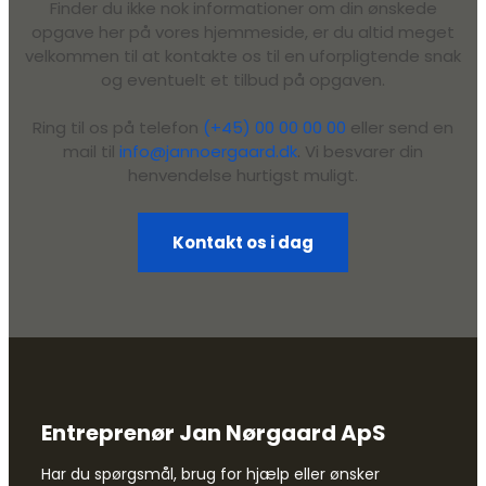
Finder du ikke nok informationer om din ønskede
opgave her på vores hjemmeside, er du altid meget
velkommen til at kontakte os til en uforpligtende snak
og eventuelt et tilbud på opgaven.
Ring til os på telefon
(+45) 00 00 00 00
eller send en
mail til
info@jannoergaard.dk
. Vi besvarer din
henvendelse hurtigst muligt.
Kontakt os i dag
Entreprenør Jan Nørgaard ApS
Har du spørgsmål, brug for hjælp eller ønsker